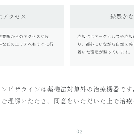
なアクセス
緑豊か
主要駅からのアクセスが良
赤坂にはアークヒルズや赤坂
座などのエリアへもすぐに行
り、都心にいながら自然を感
着いた環境が整っています。
インビザラインは薬機法対象外
の治療機器です
をご理解
いただき、同意をいただいた
上で治療
02